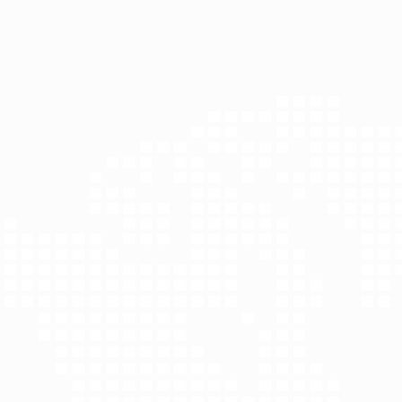
BRL-UV系列喷码机
喷印技术：压电式喷印技术喷头品牌：日本理光
（Ricoh)喷头尺寸：单喷头172*87*38mm喷印速度：
最大支持55m/min(3级浓度）喷印最佳···