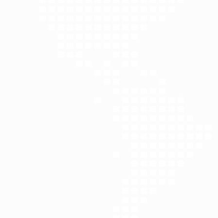
查看详情
立即咨询
A型喷码机
BRL-200型喷码机